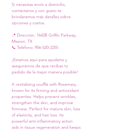
Si necesitas envío a domicilio, 
contáctanos y con gusto te 
brindaremos más detalles sobre 
opciones y costos.
📍 Dirección: 1642B Griffin Parkway, 
Mission, TX
📞 Teléfono: 956-520-2255
¡Estamos aquí para ayudarte y 
asegurarnos de que recibas tu 
pedido de la mejor manera posible!
A revitalizing soufflé with Rosemary, 
known for its firming and antioxidant 
properties. Helps prevent wrinkles, 
strengthen the skin, and improve 
firmness. Perfect for mature skin, loss 
of elasticity, and hair loss. Its 
powerful anti-inflammatory action 
aids in tissue regeneration and keeps 