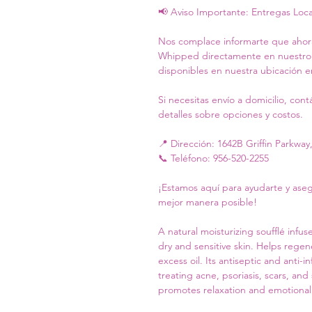
📢 Aviso Importante: Entregas Loca
Nos complace informarte que ahor
Whipped directamente en nuestro e
disponibles en nuestra ubicación e
Si necesitas envío a domicilio, co
detalles sobre opciones y costos.
📍 Dirección: 1642B Griffin Parkway
📞 Teléfono: 956-520-2255
¡Estamos aquí para ayudarte y ase
mejor manera posible!
A natural moisturizing soufflé infu
dry and sensitive skin. Helps regen
excess oil. Its antiseptic and anti-
treating acne, psoriasis, scars, and
promotes relaxation and emotional