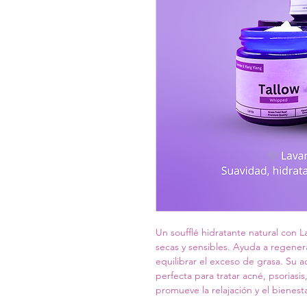
Un soufflé hidratante natural con L
secas y sensibles. Ayuda a regenerar
equilibrar el exceso de grasa. Su ac
perfecta para tratar acné, psoriasis
promueve la relajación y el bienest