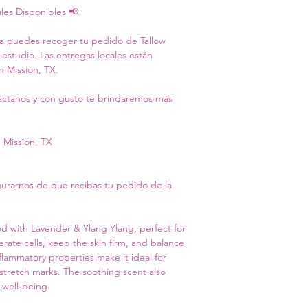
les Disponibles 📢
a puedes recoger tu pedido de Tallow 
studio. Las entregas locales están 
n Mission, TX.
ntáctanos y con gusto te brindaremos más 
, Mission, TX
gurarnos de que recibas tu pedido de la 
sed with Lavender & Ylang Ylang, perfect for 
erate cells, keep the skin firm, and balance 
inflammatory properties make it ideal for 
 stretch marks. The soothing scent also 
 well-being.