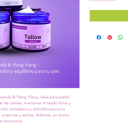
avanda & Ylang Ylang, ideal para pieles 
 las células, mantener el tejido firme y 
ción antiséptica y antiinflamatoria es 
, cicatrices y estrías. Además, su aroma 
ar emocional.