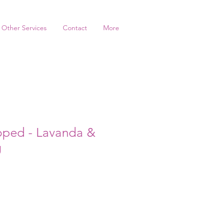
Other Services
Contact
More
pped - Lavanda &
g